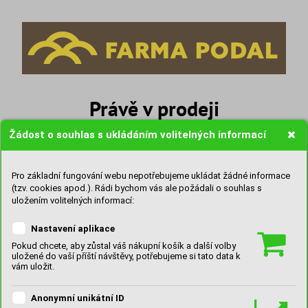
Právě v prodeji
Vstupenky na Italský večer, 12. 6. 2026.
Žádost o souhlas s ukládáním volitelných informací
Pro základní fungování webu nepotřebujeme ukládat žádné informace
(tzv. cookies apod.). Rádi bychom vás ale požádali o souhlas s
uložením volitelných informací:
Nastavení aplikace
Pokud chcete, aby zůstal váš nákupní košík a další volby
uložené do vaší příští návštěvy, potřebujeme si tato data k
vám uložit.
Anonymní unikátní ID
Koupit